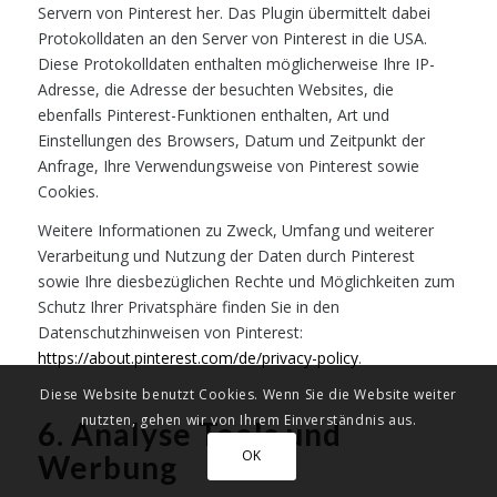
Servern von Pinterest her. Das Plugin übermittelt dabei
Protokolldaten an den Server von Pinterest in die USA.
Diese Protokolldaten enthalten möglicherweise Ihre IP-
Adresse, die Adresse der besuchten Websites, die
ebenfalls Pinterest-Funktionen enthalten, Art und
Einstellungen des Browsers, Datum und Zeitpunkt der
Anfrage, Ihre Verwendungsweise von Pinterest sowie
Cookies.
Weitere Informationen zu Zweck, Umfang und weiterer
Verarbeitung und Nutzung der Daten durch Pinterest
sowie Ihre diesbezüglichen Rechte und Möglichkeiten zum
Schutz Ihrer Privatsphäre finden Sie in den
Datenschutzhinweisen von Pinterest:
https://about.pinterest.com/de/privacy-policy
.
Diese Website benutzt Cookies. Wenn Sie die Website weiter
nutzten, gehen wir von Ihrem Einverständnis aus.
6. Analyse Tools und
OK
Werbung