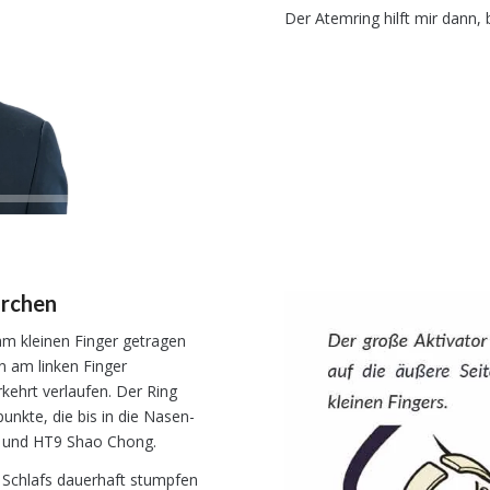
Der Atemring hilft mir dann
00:00
|
01:21
archen
 am kleinen Finger getragen
n am linken Finger
kehrt verlaufen. Der Ring
unkte, die bis in die Nasen-
u und HT9 Shao Chong.
 Schlafs dauerhaft stumpfen