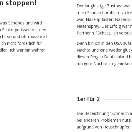
n stoppen!
Der langfristige Zustand war
mein Schnarchproblem zu löse
war: Nasenpflaster, Nasensp
etwas Schönes und wird
Nasenspray. Der Erfolg war 
 Schlaf gerissen mit den
Partnerin. “Schatz, ich versuc
acht so und oft musste ich
h nicht förderlich für
Dann bin ich in den USA zufä
llen. Ich war ein wahrer
Nächte und eine wieder glück
diesen Ring in Deutschland 
ruhigere Nächte zu genießen
1er für 2
Die Bezeichnung “Schnarchring
bei anderen Problemen nützli
aufgrund von Heuschnupfen o