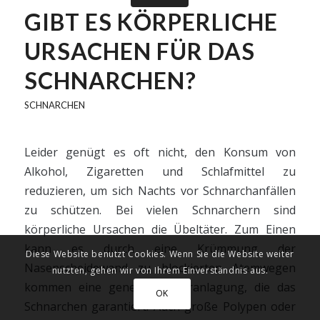
GIBT ES KÖRPERLICHE
URSACHEN FÜR DAS
SCHNARCHEN?
SCHNARCHEN
Leider genügt es oft nicht, den Konsum von
Alkohol, Zigaretten und Schlafmittel zu
reduzieren, um sich Nachts vor Schnarchanfällen
zu schützen. Bei vielen Schnarchern sind
körperliche Ursachen die Übeltäter. Zum Einen
kann es durch eine Krümmung der
Diese Website benutzt Cookies. Wenn Sie die Website weiter
Nasenscheidewand zu blockierten Atemwegen
nutzten, gehen wir von Ihrem Einverständnis aus.
kommen eine genetische Veranlagung, die das
OK
Schnarchen garantiert. Auch große Polypen oder